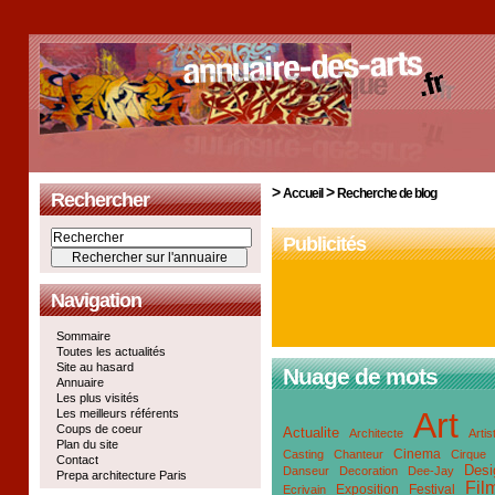
>
>
Accueil
Recherche de blog
Rechercher
Publicités
Navigation
Sommaire
Toutes les actualités
Site au hasard
Nuage de mots
Annuaire
Les plus visités
Art
Les meilleurs référents
Coups de coeur
Actualite
Architecte
Artis
Plan du site
Cinema
Casting
Chanteur
Cirque
Contact
Desi
Danseur
Decoration
Dee-Jay
Prepa architecture Paris
Fil
Exposition
Festival
Ecrivain