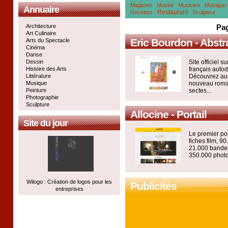
Magicien
Musee
Musicien
Musique-
Annuaire
Restaurant
Recettes
Sculpteur
Architecture
Pag
Art Culinaire
Eric Bourdon - Abstra
Arts du Spectacle
Cinéma
Danse
Dessin
Site officiel s
Histoire des Arts
français autod
Littérature
Découvrez aus
Musique
nouveau roman
Peinture
sectes...
Photographie
Sculpture
Allocine - Portail
Site du jour
Le premier po
fiches film, 9
21.000 bandes
350.000 photos
Wilogo : Création de logos pour les
Publicités
entreprises