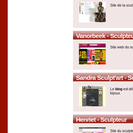
Site de la scu
Vanorbeek - Sculpte
Site web du s
Sandra Sculpt'art - S
Le
blog
est dé
bijoux.
Henriet - Sculpteur
Site du sculpt