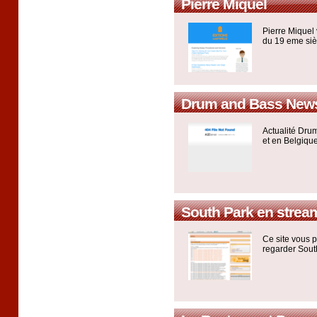
Pierre Miquel
Pierre Miquel 
du 19 eme siè
Drum and Bass News -
Actualité Dru
et en Belgique
South Park en strea
Ce site vous p
regarder Sout