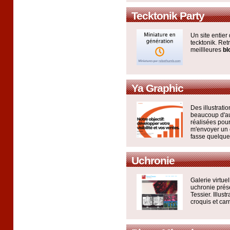
Tecktonik Party
Un site entier
tecktonik. Ret
meillleures
bl
Ya Graphic
Des illustratio
beaucoup d'au
réalisées pou
m'envoyer un 
fasse quelque
Uchronie
Galerie virtue
uchronie prése
Tessier. Illust
croquis et car