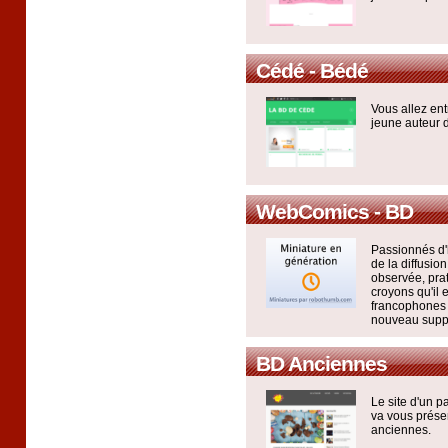
Cédé - Bédé
Vous allez ent
jeune auteur 
WebComics - BD
Passionnés d'h
de la diffusion
observée, prat
croyons qu'il 
francophones 
nouveau supp
BD Anciennes
Le site d'un p
va vous prése
anciennes.