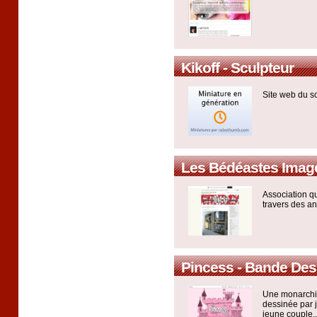
Kikoff - Sculpteur
Site web du sc
Les Bédéastes Imag
Association q
travers des an
Pincess - Bande Des
Une monarchi
dessinée par j
jeune couple..