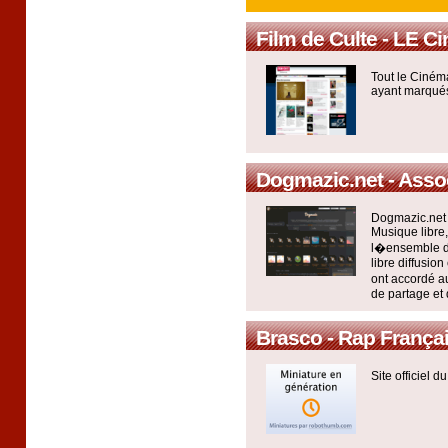
Film de Culte - LE C
Tout le Cinéma
ayant marqués 
Dogmazic.net - Asso
Dogmazic.net e
Musique libre,
l�ensemble d
libre diffusion
ont accordé a
de partage et 
Brasco - Rap França
Site officiel 