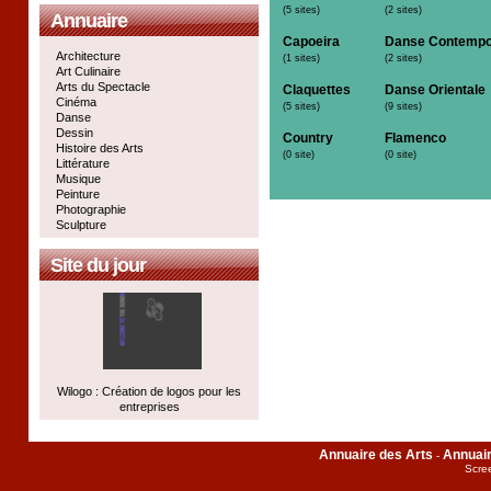
(5 sites)
(2 sites)
Annuaire
Capoeira
Danse Contempo
Architecture
(1 sites)
(2 sites)
Art Culinaire
Arts du Spectacle
Claquettes
Danse Orientale
Cinéma
(5 sites)
(9 sites)
Danse
Dessin
Country
Flamenco
Histoire des Arts
(0 site)
(0 site)
Littérature
Musique
Peinture
Photographie
Sculpture
Site du jour
Wilogo : Création de logos pour les
entreprises
Annuaire des Arts
Annuai
-
Scre