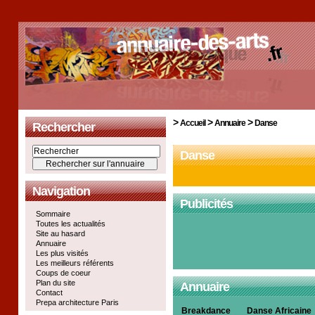
>
>
>
Accueil
Annuaire
Danse
Rechercher
Danse
Navigation
Publicités
Sommaire
Toutes les actualités
Site au hasard
Annuaire
Les plus visités
Les meilleurs référents
Coups de coeur
Plan du site
Annuaire
Contact
Prepa architecture Paris
Breakdance
Danse Africaine