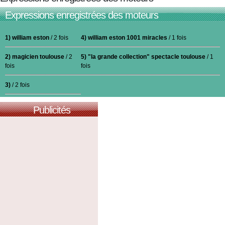
Expressions enregistrées des moteurs
1) william eston
/ 2 fois
4) william eston 1001 miracles
/ 1 fois
2) magicien toulouse
/ 2
5) "la grande collection" spectacle toulouse
/ 1
fois
fois
3)
/ 2 fois
Publicités