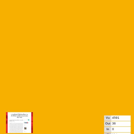
Vu
4591
Out
36
In
0