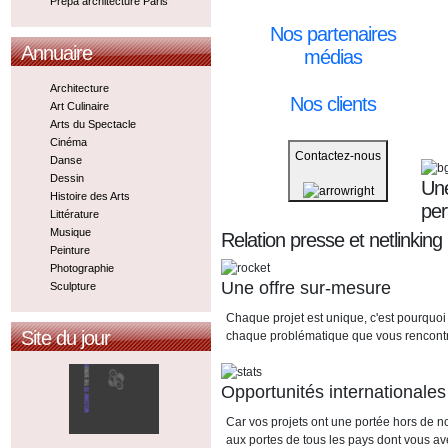
Prepa architecture Paris
Nos partenaires
Annuaire
médias
Architecture
Nos clients
Art Culinaire
Arts du Spectacle
Cinéma
Contactez-nous
Danse
Dessin
Une
Histoire des Arts
pe
Littérature
Musique
Relation presse et netlinking
Peinture
Photographie
Une offre sur-mesure
Sculpture
Chaque projet est unique, c'est pourquoi
Site du jour
chaque problématique que vous rencont
Opportunités internationales
Car vos projets ont une portée hors de n
aux portes de tous les pays dont vous av