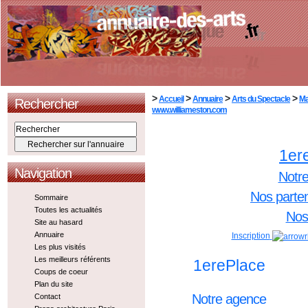
>
>
>
>
Accueil
Annuaire
Arts du Spectacle
Ma
Rechercher
www.williameston.com
1er
Navigation
Notr
Nos parte
Sommaire
Toutes les actualités
Nos 
Site au hasard
Annuaire
Inscription
Les plus visités
Les meilleurs référents
1erePlace
Coups de coeur
Plan du site
Notre agence
Contact