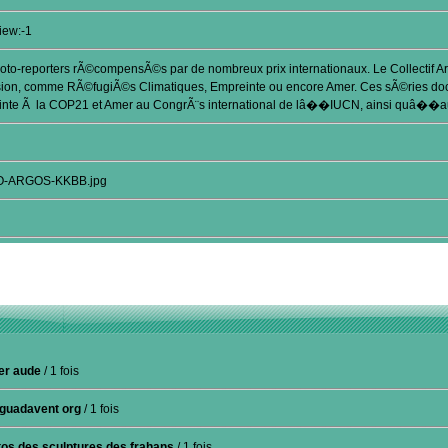
iew:-1
t photo-reporters rÃ©compensÃ©s par de nombreux prix internationaux. Le Collectif 
vision, comme RÃ©fugiÃ©s Climatiques, Empreinte ou encore Amer. Ces sÃ©ries 
reinte Ã la COP21 et Amer au CongrÃ¨s international de lâ��IUCN, ainsi quâ��
OGO-ARGOS-KKBB.jpg
ier aude
/ 1 fois
guadavent org
/ 1 fois
tos des sculptures des frahans
/ 1 fois