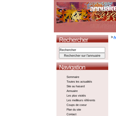
>
A
Rechercher
Navigation
Sommaire
Toutes les actualités
Site au hasard
Annuaire
Les plus visités
Les meilleurs référents
Coups de coeur
Plan du site
Contact