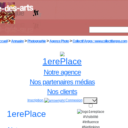
>
>
>
>
ccueil
Annuaire
Photographie
Agence Photo
Collectif Argos : www.collectifargos.com
1erePlace
Notre agence
Nos partenaires médias
Nos clients
Inscription
Connexion
1erePlace
#Visibilité
#Influence
#Netlinking