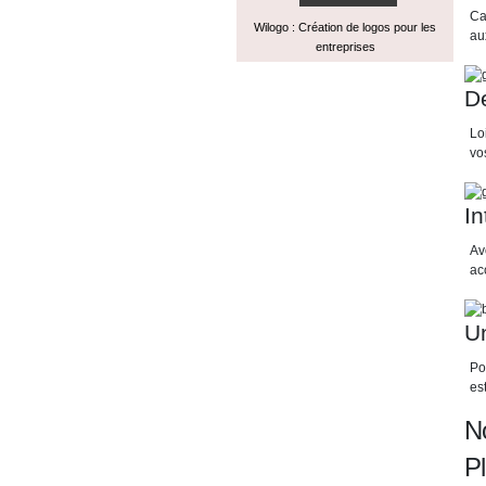
Ca
Wilogo : Création de logos pour les
au
entreprises
De
Lo
vo
In
Av
ac
Un
Po
es
N
P