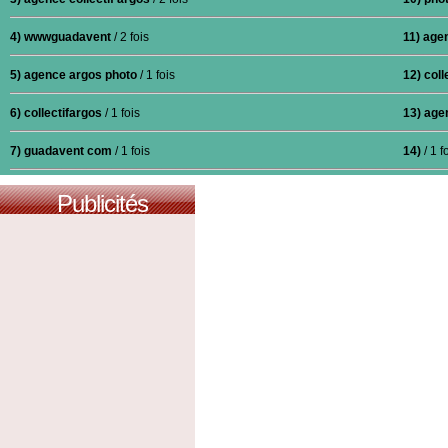
4) wwwguadavent
/ 2 fois
11) age
5) agence argos photo
/ 1 fois
12) col
6) collectifargos
/ 1 fois
13) agen
7) guadavent com
/ 1 fois
14)
/ 1 f
Publicités