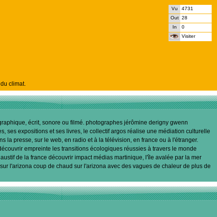
Vu
4731
Out
28
In
0
Visiter
du climat.
tographique, écrit, sonore ou filmé. photographes jérômine derigny gwenn
 ses expositions et ses livres, le collectif argos réalise une médiation culturelle
a presse, sur le web, en radio et à la télévision, en france ou à l'étranger.
découvrir empreinte les transitions écologiques réussies à travers le monde
stif de la france découvrir impact médias martinique, l'île avalée par la mer
sur l'arizona coup de chaud sur l'arizona avec des vagues de chaleur de plus de