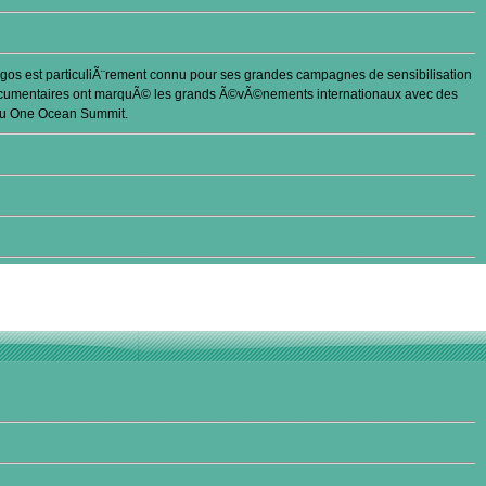
Argos est particuliÃ¨rement connu pour ses grandes campagnes de sensibilisation
documentaires ont marquÃ© les grands Ã©vÃ©nements internationaux avec des
au One Ocean Summit.