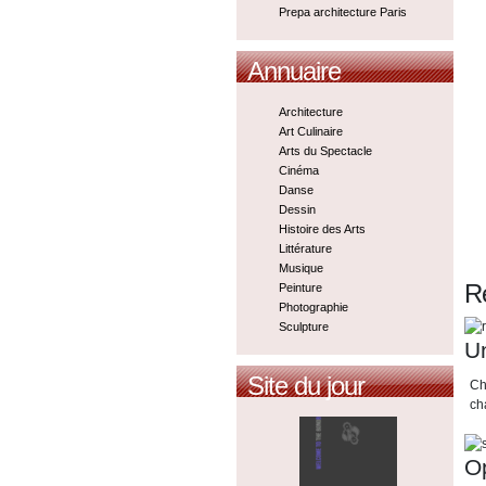
Prepa architecture Paris
Annuaire
Architecture
Art Culinaire
Arts du Spectacle
Cinéma
Danse
Dessin
Histoire des Arts
Littérature
Musique
Re
Peinture
Photographie
Sculpture
U
Site du jour
Ch
ch
Op