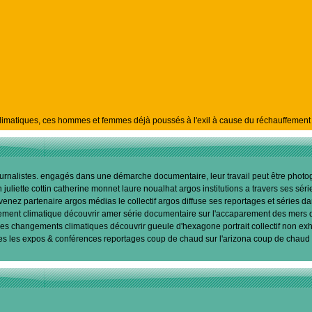
s Climatiques, ces hommes et femmes déjà poussés à l'exil à cause du réchauffement 
t journalistes. engagés dans une démarche documentaire, leur travail peut être pho
iette cottin catherine monnet laure noualhat argos institutions a travers ses séries,
z partenaire argos médias le collectif argos diffuse ses reportages et séries dans l
glement climatique découvrir amer série documentaire sur l'accaparement des mers 
es changements climatiques découvrir gueule d'hexagone portrait collectif non exhau
tes les expos & conférences reportages coup de chaud sur l'arizona coup de chaud 