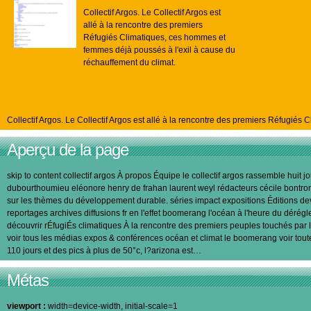
Collectif Argos. Le Collectif Argos est
allé à la rencontre des premiers
Réfugiés Climatiques, ces hommes et
femmes déjà poussés à l'exil à cause du
réchauffement du climat.
Collectif Argos. Le Collectif Argos est allé à la rencontre des premiers Réfugié
Aperçu de la page
skip to content collectif argos À propos Équipe le collectif argos rassemble hui
dubourthoumieu eléonore henry de frahan laurent weyl rédacteurs cécile bontron jul
sur les thèmes du développement durable. séries impact expositions Éditions devene
reportages archives diffusions fr en l'effet boomerang l'océan à l'heure du déré
découvrir rÉfugiÉs climatiques À la rencontre des premiers peuples touchés par l
voir tous les médias expos & conférences océan et climat le boomerang voir tou
110 jours et des pics à plus de 50°c, l?arizona est…
Métas
viewport :
width=device-width, initial-scale=1