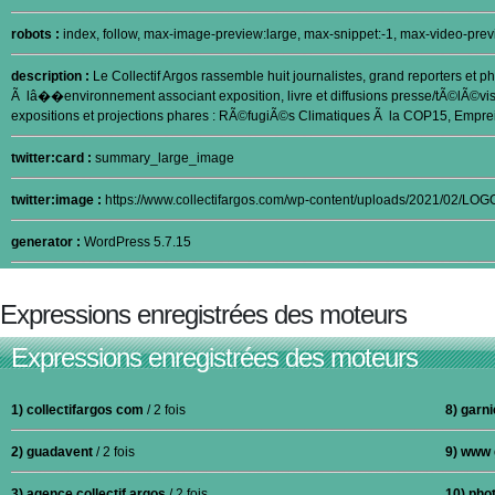
robots :
index, follow, max-image-preview:large, max-snippet:-1, max-video-prev
description :
Le Collectif Argos rassemble huit journalistes, grand reporters e
Ã lâ��environnement associant exposition, livre et diffusions presse/tÃ©lÃ©
expositions et projections phares : RÃ©fugiÃ©s Climatiques Ã la COP15, Emp
twitter:card :
summary_large_image
twitter:image :
https://www.collectifargos.com/wp-content/uploads/2021/02/L
generator :
WordPress 5.7.15
Expressions enregistrées des moteurs
Expressions enregistrées des moteurs
1) collectifargos com
/ 2 fois
8) garn
2) guadavent
/ 2 fois
9) www 
3) agence collectif argos
/ 2 fois
10) pho