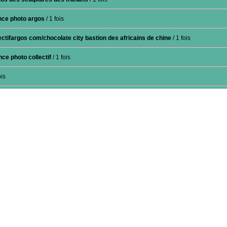
nce photo argos
/ 1 fois
lectifargos com/chocolate city bastion des africains de chine
/ 1 fois
ce photo collectif
/ 1 fois
ois