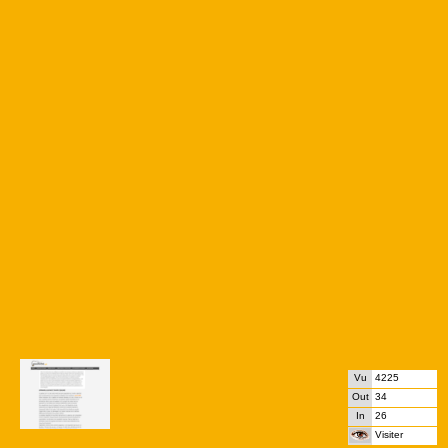
Vu
4225
Out
34
In
26
Visiter