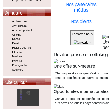
Prepa architecture Paris
Nos partenaires
médias
Annuaire
Nos clients
Architecture
Art Culinaire
Arts du Spectacle
Contactez-nous
Cinéma
Danse
Une
Dessin
pe
Histoire des Arts
Littérature
Relation presse et netlinking
Musique
Peinture
Une offre sur-mesure
Photographie
Sculpture
Chaque projet est unique, c'est pourquoi
chaque problématique que vous rencont
Site du jour
Opportunités internationales
Car vos projets ont une portée hors de n
aux portes de tous les pays dont vous av