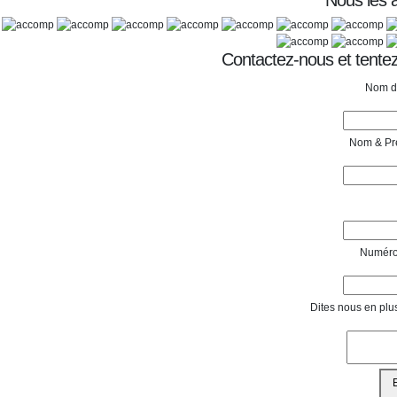
Nous les
Contactez-nous et tentez
Nom de
Nom & Pr
Numéro
Dites nous en plu