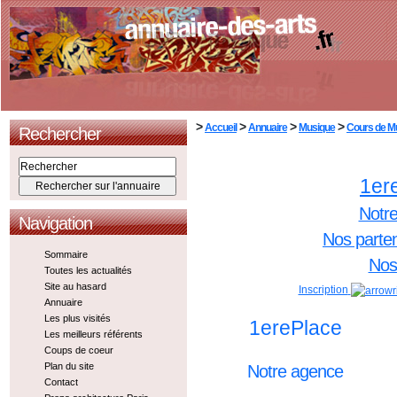
>
>
>
>
Accueil
Annuaire
Musique
Cours de M
Rechercher
1er
Notr
Navigation
Nos parte
Sommaire
Nos 
Toutes les actualités
Site au hasard
Inscription
Annuaire
Les plus visités
1erePlace
Les meilleurs référents
Coups de coeur
Plan du site
Notre agence
Contact