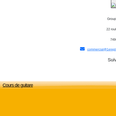
Groupe
22 rou
749
commercial@1erepl
Sui
Cours de guitare