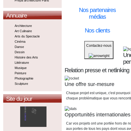
Prepa architecture Paris
Nos partenaires
Annuaire
médias
Architecture
Nos clients
Art Culinaire
Arts du Spectacle
Cinéma
Contactez-nous
Danse
Dessin
Une
Histoire des Arts
pe
Littérature
Musique
Relation presse et netlinking
Peinture
Photographie
Une offre sur-mesure
Sculpture
Chaque projet est unique, c'est pourquoi
Site du jour
chaque problématique que vous rencont
Opportunités internationales
Car vos projets ont une portée hors de n
aux portes de tous les pays dont vous av