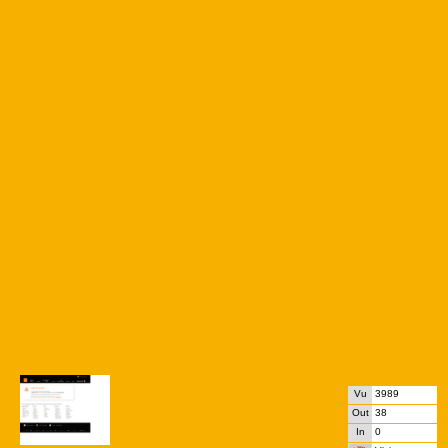
Vu
3989
Out
38
In
0