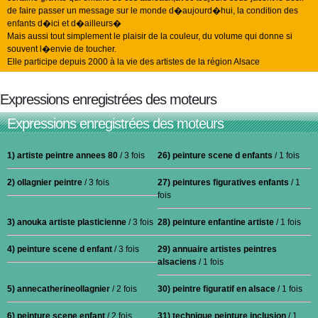
de faire passer un message sur le monde d�aujourd�hui, la condition des
enfants d�ici et d�ailleurs�
Mais aussi tout simplement le plaisir de la couleur, du volume qui donne si
souvent l�envie de toucher.
Elle participe depuis 2000 à la vie des artistes de la région Alsace
Expressions enregistrées des moteurs
Expressions enregistrées des moteurs
1) artiste peintre annees 80
/ 3 fois
26) peinture scene d enfants
/ 1 fois
2) ollagnier peintre
/ 3 fois
27) peintures figuratives enfants
/ 1
fois
3) anouka artiste plasticienne
/ 3 fois
28) peinture enfantine artiste
/ 1 fois
4) peinture scene d enfant
/ 3 fois
29) annuaire artistes peintres
alsaciens
/ 1 fois
5) annecatherineollagnier
/ 2 fois
30) peintre figuratif en alsace
/ 1 fois
6) peinture scene enfant
/ 2 fois
31) technique peinture inclusion
/ 1