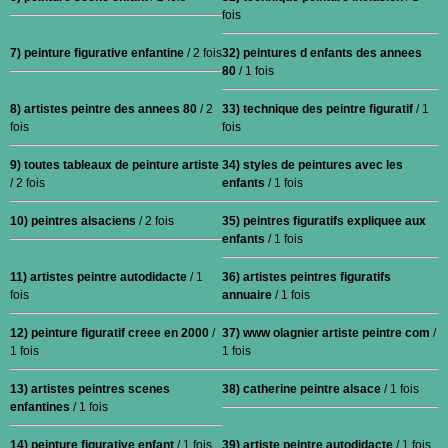
fois
7) peinture figurative enfantine
/ 2 fois
32) peintures d enfants des annees
80
/ 1 fois
8) artistes peintre des annees 80
/ 2
33) technique des peintre figuratif
/ 1
fois
fois
9) toutes tableaux de peinture artiste
34) styles de peintures avec les
/ 2 fois
enfants
/ 1 fois
10) peintres alsaciens
/ 2 fois
35) peintres figuratifs expliquee aux
enfants
/ 1 fois
11) artistes peintre autodidacte
/ 1
36) artistes peintres figuratifs
fois
annuaire
/ 1 fois
12) peinture figuratif creee en 2000
/
37) www olagnier artiste peintre com
/
1 fois
1 fois
13) artistes peintres scenes
38) catherine peintre alsace
/ 1 fois
enfantines
/ 1 fois
14) peinture figurative enfant
/ 1 fois
39) artiste peintre autodidacte
/ 1 fois