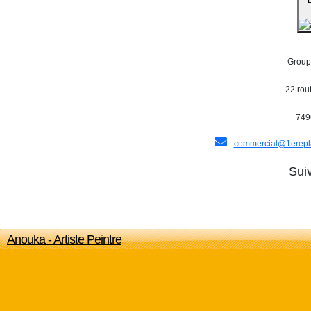
Groupe
22 rou
749
commercial@1erepl
Sui
Anouka - Artiste Peintre