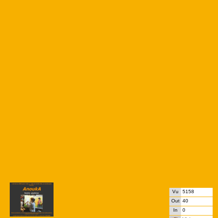
Vu
5158
Out
40
In
0