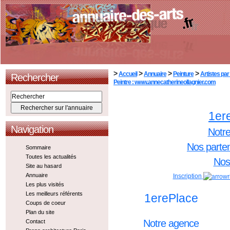
>
>
>
>
Accueil
Annuaire
Peinture
Artistes par
Rechercher
Peintre : www.annecatherineollagnier.com
1er
Navigation
Notr
Nos parte
Sommaire
Toutes les actualités
Nos 
Site au hasard
Annuaire
Inscription
Les plus visités
Les meilleurs référents
1erePlace
Coups de coeur
Plan du site
Notre agence
Contact