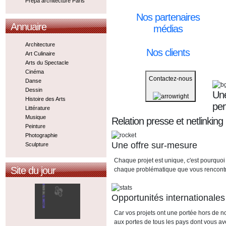
Prepa architecture Paris
Nos partenaires
Annuaire
médias
Architecture
Nos clients
Art Culinaire
Arts du Spectacle
Cinéma
Contactez-nous
Danse
Dessin
Une
Histoire des Arts
pe
Littérature
Musique
Relation presse et netlinking
Peinture
Photographie
Une offre sur-mesure
Sculpture
Chaque projet est unique, c'est pourquoi
Site du jour
chaque problématique que vous rencont
Opportunités internationales
Car vos projets ont une portée hors de n
aux portes de tous les pays dont vous av