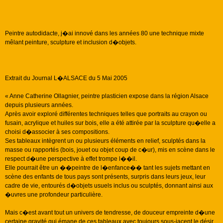
Peintre autodidacte, j�ai innové dans les années 80 une technique mixte
mêlant peinture, sculpture et inclusion d�objets.
Extrait du Journal L�ALSACE du 5 Mai 2005
« Anne Catherine Ollagnier, peintre plasticien expose dans la région Alsace
depuis plusieurs années.
Après avoir exploré différentes techniques telles que portraits au crayon ou
fusain, acrylique et huiles sur bois, elle a été attirée par la sculpture qu�elle a
choisi d�associer à ses compositions.
Ses tableaux intègrent un ou plusieurs éléments en relief, sculptés dans la
masse ou rapportés (bois, jouet ou objet coup de c�ur), mis en scène dans le
respect d�une perspective à effet trompe l��il.
Elle pourrait être un ��peintre de l�enfance�� tant les sujets mettant en
scène des enfants de tous pays sont présents, surpris dans leurs jeux, leur
cadre de vie, entourés d�objets usuels inclus ou sculptés, donnant ainsi aux
�uvres une profondeur particulière.
Mais c�est avant tout un univers de tendresse, de douceur empreinte d�une
certaine gravité qui émane de ces tableaux,avec toujours sous-jacent le désir