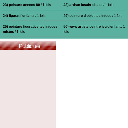
23) peinture annees 80
/ 1 fois
48) artiste fusain alsace
/ 1 fois
24) figuratif enfants
/ 1 fois
49) peinture d objet technique
/ 1 fois
25) peinture figurative techniques
50) www artiste peintre jeu d enfant
/ 1
mixtes
/ 1 fois
fois
Publicités